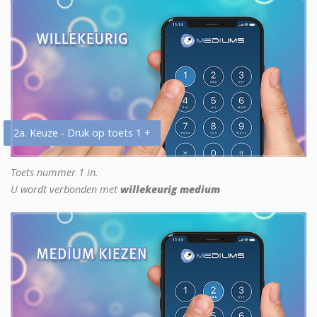
2a. Keuze - Druk op toets 1 +
Toets nummer 1 in.
U wordt verbonden met
willekeurig medium