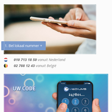
1. Bel lokaal nummer +
010 713 18 50
vanuit Nederland
02 788 12 43
vanuit België