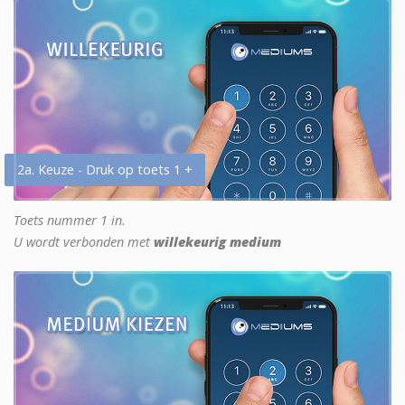
2a. Keuze - Druk op toets 1 +
Toets nummer 1 in.
U wordt verbonden met
willekeurig medium