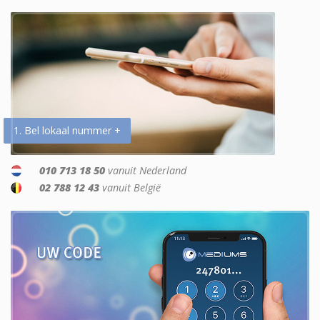
1. Bel lokaal nummer +
010 713 18 50
vanuit Nederland
02 788 12 43
vanuit België