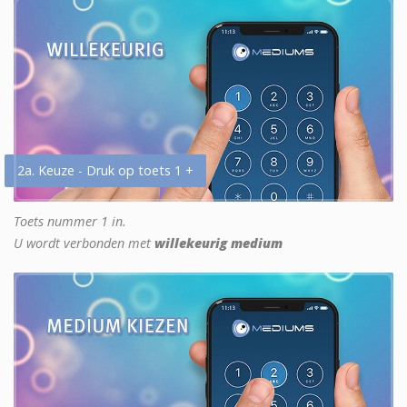
2a. Keuze - Druk op toets 1 +
Toets nummer 1 in.
U wordt verbonden met
willekeurig medium