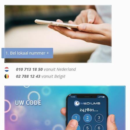
1. Bel lokaal nummer +
010 713 18 50
vanuit Nederland
02 788 12 43
vanuit België